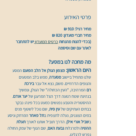
פרטי האירוע
מחיר רגיל: 910 ₪
מחיר חברי מועדון: 820 ₪
(בכדי להנות מהנחות 
כרטיס המועדון 
יש להתחבר 
לאתר עם שם וסיסמה
מה מחכה לנו במסע?
היום הראשון: 
מצפון הגולן אל הלב הפועם
 המסע 
שלנו מתחיל ביישוב 
מסעדה
, ממש בלב המטעים 
והנופים הדרוזיים. משם, נצא אל עבר 
בירכת 
רם
 המרהיבה, "העין הכחולה" של הגולן, ונמשיך 
בנהיגת שטח רגועה דרך הצל המרענן של 
יער אודם
.
ההיסטוריה והטבע נפגשים כמעט בכל פינה: נבקר 
בבתים העתיקים של 
עין פית
, שם נוכל לשטוף פנים 
במים הצוננים, נעלה לתצפית ב
תל פאחר
 המרתק וניסע 
ב
שביל אורי אילן
. הדרך תוביל אותנו לאורך 
תעלת 
ההטיה
 ולמרגלות 
גבעת האם
, שם הנוף של עמק החולה 
נפרש לרגלינו.