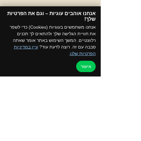
אנחנו אוהבים עוגיות – וגם את הפרטיות
שלך!​
אנחנו משתמשים בעוגיות (Cookies) כדי לשפר
את חוויית הגלישה שלך ולהתאים לך תכנים
רלוונטיים. המשך השימוש באתר אומר שאתה
סבבה עם זה. רוצה לדעת עוד?
עיין במדיניות
תגובה אחת
הפרטיות שלנו
.
אישור
כתיבת תגובה...
קהילת סובארו בשטח: מועדון
סובארו - קהילת שטח
מתקדמת
החדשות ביותר
משעלי אלון
29 בנוב׳ 2023
איילת ורפי, כמה תלאות חוויתם וכמה עיכובים, 
אבל שתדעו שהיינו שם כדי שאף אחד 
מהמטיילים לא ירגיש שמשהו השתבש, היה 