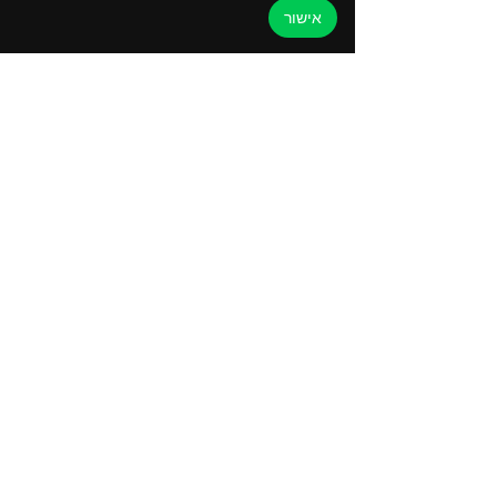
אישור
תגובות
גז חדש, גז ישן ומה שביניהם
כתיבת תגובה...