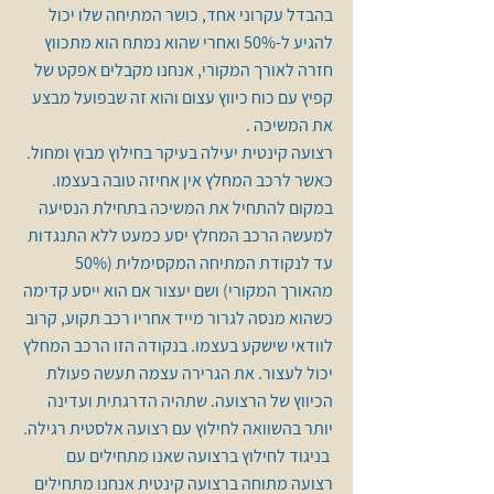
בהבדל עקרוני אחד, כושר המתיחה שלו יכול 
להגיע ל-50% ואחרי שהוא נמתח הוא מתכווץ 
חזרה לאורך המקורי, אנחנו מקבלים אפקט של 
קפיץ עם כוח כיווץ עצום והוא זה שבפועל מבצע 
את המשיכה .
רצועה קינטית יעילה בעיקר בחילוץ מבוץ ומחול. 
כאשר לרכב המחלץ אין אחיזה טובה בעצמו. 
במקום להתחיל את המשיכה בתחילת הנסיעה 
למעשה הרכב המחלץ יסע כמעט ללא התנגדות 
עד לנקודת המתיחה המקסימלית (50% 
מהאורך המקורי) ושם יעצור אם הוא ייסע קדימה 
כשהוא מנסה לגרור מייד אחריו רכב תקוע, קרוב 
לוודאי שישקע בעצמו. בנקודה הזו הרכב המחלץ 
יכול לעצור. את הגרירה עצמה תעשה פעולת 
הכיווץ של הרצועה. שתהיה הדרגתית ועדינה 
יותר בהשוואה לחילוץ עם רצועה אלסטית רגילה. 
 בניגוד לחילוץ ברצועה שאנו מתחילים עם 
רצועה מתוחה ברצועה קינטית אנחנו מתחילים 