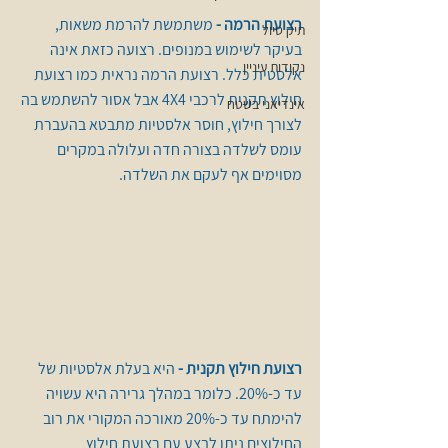
רצועת הרמה - 
משתמשת להרמת משאות, 
תיק טיול
בעיקר לשימוש במנופים. רצועה כזאת אינה 
נקודות עיניין
אלסטית כלל. רצועת הרמה נראית כמו רצועת 
חילוץ תקנית לרכבי 4X4 אבל אסור להשתמש בה 
אינדיאני בשטח
לצורך חילוץ, חוסר אלסטיות מתבטא בהעברת  
עומס לשלדה בצורה חדה ועלולה במקרים 
מסוימים אף לעקם את השלדה.
רצועת חילוץ תקנית - 
היא בעלת אלסטיות של 
עד כ-20%. כלומר במהלך גרירה היא עשויה 
להימתח עד כ-20% מאורכה המקורי את רוב 
החילוצים ניתן לבצע עם רצועת חילוץ 