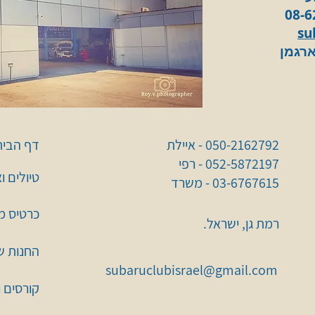
su
ארגמן
050-2162792 - איילת
דף הבית
052-5872197 - רפי
טיולים ו
03-6767615 - משרד
כרטיס מו
רמת גן, ישראל.
החנות ש
subaruclubisrael@gmail.com
קורסים 