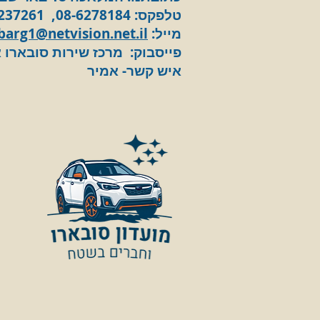
טלפקס: 08-6278184, 08-6237261
מייל:
barg1@netvision.net.il
פייסבוק: מרכז שירות סובארו 
איש קשר- אמיר