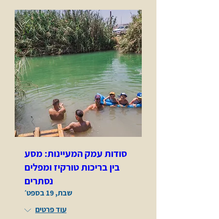
סודות עמק המעיינות: מסע
בין בריכות טורקיז ומפלים
נסתרים
שבת, 19 בספט׳
עוד פרטים