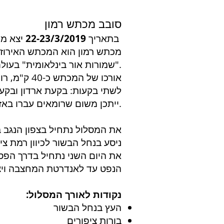
סובב מכתש רמון
יצא מועדון סובארו לטיול סובב מכתש רמון
בתאריך
22-23/3/2019
מכתש רמון הוא המכתש האירוזי
נופו של מכתש רמון הוא ייחודי. על קצה המכתש מצויה העיירה מצפה רמון.
"שמורות אור בינלאומית" בעולם
לשתי בקעות: בקעת ארדון ובקעת
ייתכן משום שרומאים עברו באזור זה, בדרך הבשמים.
את המסלול נתחיל בצפון הנגב ב
ניסע בנחל הבשור לכיוון רמת צ
את היום השני נתחיל בדרך הפס
הנפט עד לאנדרטת המחצבה ויציא
נקודות לאורך המסלול:
העץ בנחל הבשור
בורות ציפורים