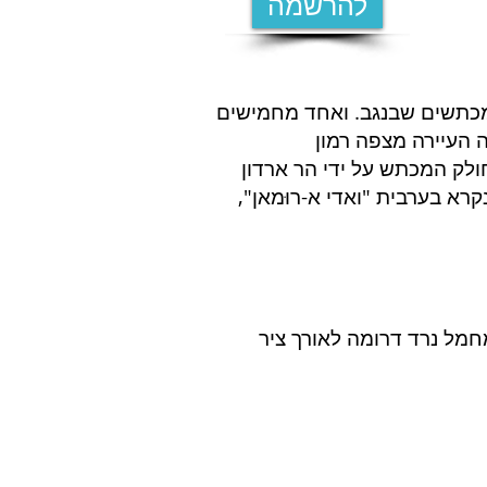
להרשמה
מכתשים שבנגב. ואחד מחמישים
-9 ק"מ ועומקו המרבי כ-350 מטר. במזרח, מחולק המכתש על ידי הר ארדון
רא בערבית "ואדי א-רוּמאן",
חמל נרד דרומה לאורך ציר