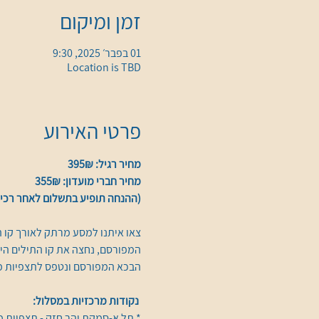
זמן ומיקום
01 בפבר׳ 2025, 9:30
Location is TBD
פרטי האירוע
מחיר רגיל: 395₪
מחיר חברי מועדון: 355₪
(ההנחה תופיע בתשלום לאחר רכיש
צאו איתנו למסע מרתק לאורך קו ה
המפורסם, נחצה את קו התילים הי
הבכא המפורסם ונטפס לתצפיות מ
נקודות מרכזיות במסלול:
* תל א-סמקת והר חזק - תצפיות מר