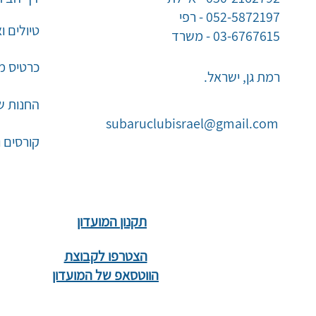
052-5872197 - רפי
טיולים ו
03-6767615 - משרד
כרטיס מו
רמת גן, ישראל.
החנות ש
subaruclubisrael@gmail.com
קורסים 
תקנון המועדון
הצטרפו לקבוצת
הווטסאפ של המועדון