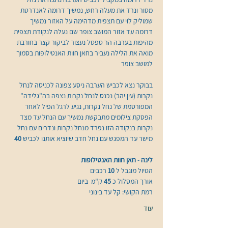
מסור ונרד את מעלה רחש, נמשיך דרומה לאנדרטת 
שמוליק לוי עם תצפית מדהימה על האזור נמשיך 
דרומה עד אזור המושב צופר שם נעלה לנקודת תצפית 
מהיפות בערבה הר ספסל נעצור לביקור קצר בחורבת 
מואה את הלילה נעביר בחאן חוות האנטילופות בסמוך 
למושב צופר
בבוקר נצא לכביש הערבה ניסע צפונה לכניסה לנחל 
נקרות (עין יהב) נכנס לנחל נקרות נצפה בה"גלידה" 
המפורסמת של נחל נקרות, נגיע לרגל הפיל לאחר 
הפסקת צילומים מתבקשת נמשיך עם הנחל עד מצד 
נקרות בנקודה הזו נפרד מנחל נקרות ונדרים עם נחל 
מישר עד המפגש עם נחל חדב שיוציא אותנו לכביש 
40
לינה 
- 
חאן חוות האנטילופות
​הטיול מוגבל ל 
10 
אורך המסלול כ 
45 
רמת הקושי: קל עד בינוני
עוד