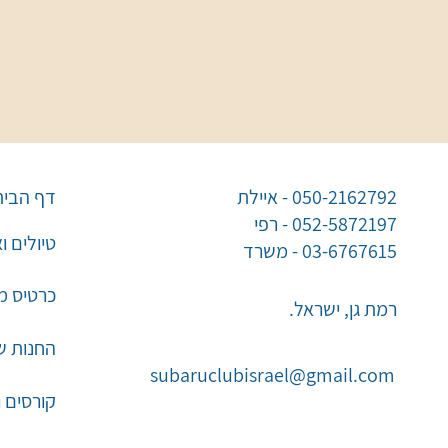
050-2162792 - איילת
דף הבית
052-5872197 - רפי
טיולים ו
03-6767615 - משרד
כרטיס מו
רמת גן, ישראל.
החנות ש
subaruclubisrael@gmail.com
קורסים 