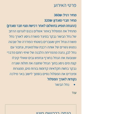
פרטי האירוע
מחיר רגיל: 360₪
מחיר חברי מועדון: 320₪
(ההנחה תופיע בתשלום לאחר רכישת מנוי חבר מועדון)
מתחיל את המסלול באזור אשלים נכנס לערוצו הרחב 
של נחל הבשור נבקר במיצד משורה ניסע לאורך נחל 
משורה ונחל זיתן שעוברים בשטחי הפודרה של שבטה 
נפגוש גשרים של אותה רכבת עות'מאנית, ונחבור עם 
נחל לבן, נהנה מהפריחה הלבנה של שיחי רותם מדברי 
שצובעת את הנחל בחורף ונחפש גבים שאולי קיבלו 
קצת מים ניסע בתוך הנחל שחוצה את חולות שונרה 
נבקר בחוות חקלאיות קדומות בורות מים, ממגורות 
ומיצדים את המסלול נסיים בסמוך לישוב באר מילכה
נקודות לאורך המסלול
נחל הבשור
עוד
הנחה ברכישת מינוי