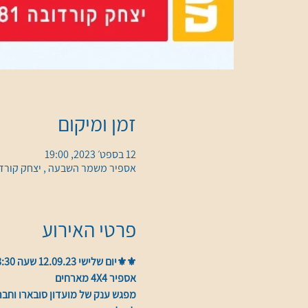
זמן ומיקום
12 בספט׳ 2023, 19:00
אספיר משמר השבעה , יצחק קורדובה 81, משמר השבעה, 5029700
פרטי האירוע
⚜️⚜️יום שלישי 12.09.23 שעה 18:30⚜️⚜️
אספיר 4X4 מארחים
מפגש ענק של מועדון סובארו וחבר