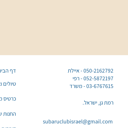
050-2162792 - איילת
דף הבית
052-5872197 - רפי
טיולים ו
03-6767615 - משרד
כרטיס מו
רמת גן, ישראל.
החנות ש
subaruclubisrael@gmail.com