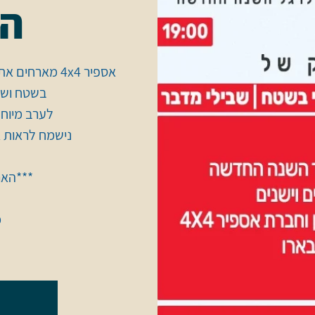
ה
אספיר 4x4 מאר