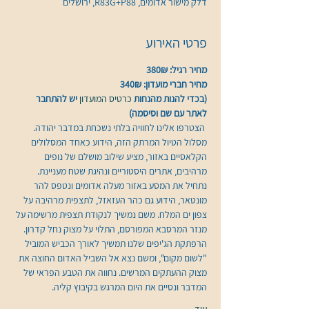
דלק מישור אדומים, R83G+P88, ירושלים
פרטי האירוע
מחיר רגיל: 380₪
מחיר חברי מועדון: 340₪
(בכדי להנות מהנחות 
כרטיס המועדון 
יש להתחבר 
לאתר עם שם וסיסמה)
 הצטרפו אלינו לחוויה בלתי נשכחת במדבר יהודה. 
מסלול הטיול המרתק הזה, הידוע כאחד המסלולים 
הקלאסיים באזור, מציע שילוב מושלם של נופים 
מרהיבים, אתרים היסטוריים ונהיגת שטח מעניינת.
נתחיל את המסע באזור מעלה אדומים ונטפס להר 
מונטאר, הידוע גם כהר העזאזל, לתצפית מרהיבה על 
צפון ים המלח. משם נמשיך לנקודת תצפית מרשימה על 
מנזר המרסבא המפורסם, התלוי על מצוק נחל קדרון.
הרפתקת הג'יפים שלנו תמשיך לאורך הכביש המוביל 
"לשום מקום", ומשם נצא אל השביל האדום החוצה את 
מצוק ההעתקים המרשים. נחווה את הטבע הפראי של 
המדבר ונסיים את היום המרגש בקיבוץ קליה.