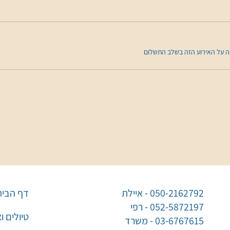
050-2162792 - איילת
דף הבית
052-5872197 - רפי
טיולים ו
03-6767615 - משרד