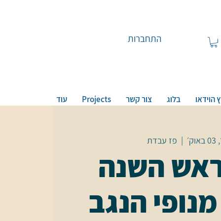
התחברות
 הוידאו
בלוג
צור קשר
Projects
עוד
וק׳
  |  
פז עבדת
אש השנה
מנופי הנגב