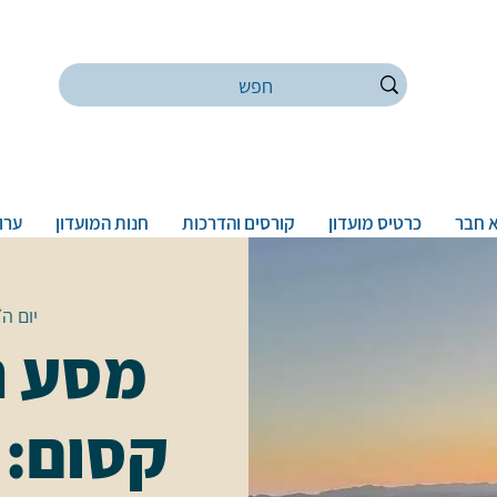
 חבר
כרטיס מועדון
קורסים והדרכות
חנות המועדון
ערוץ
יום ה׳, 03 בא
מסע ר
קסום: 