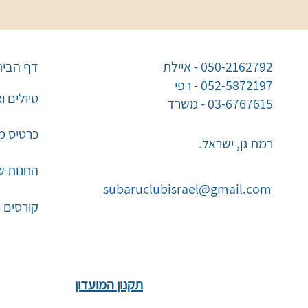
050-2162792 - איילת
דף הבית
052-5872197 - רפי
טיולים ו
03-6767615 - משרד
כרטיס מו
רמת גן, ישראל.
החנות ש
subaruclubisrael@gmail.com
קורסים 
תקנון המועדון