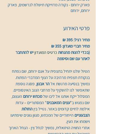
פארק ירוחם - נקודה מדוייקת תישלח לנרשמים, פארק
ירוחם, ירוחם
פרטי האירוע
מחיר רגיל: 395 ₪
מחיר חברי מועדון: 355 ₪
(בכדי להנות מהנחות 
כרטיס המועדון 
יש להתחבר 
לאתר עם שם וסיסמה
הטיול שלנו יתחיל בתצפית על אגם ירוחם, שם נפתח 
בנקודת תצפית מרהיבה על הנוף המדברי הפתוח.  
נמשיך בנסיעה מרגשת אל 
הר אבנון
, פסגה נוספת 
שתאפשר לנו להשקיף על מרחבי הנגב האינסופיים.
המסלול ייקח אותנו אל ליבו של 
מכתש ירוחם
 העצום, 
שם נפגוש ב"
עצים המאובנים
" המסתוריים – עדות 
אילמת לחיים קדומים באזור. נטייל בין 
החולות 
הצבעוניים
 הייחודיים של המכתש, מגוון גוונים שיפתיעו 
וישמחו את העין.
אחרי החוויה הויזואלית, נמשיך לנחל צין - הנחל הארוך 