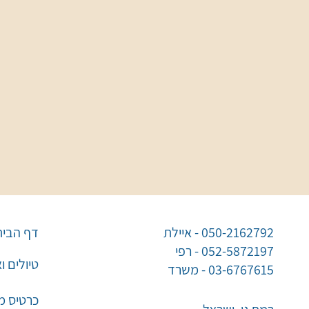
050-2162792 - איילת
דף הבית
052-5872197 - רפי
טיולים ו
03-6767615 - משרד
כרטיס מו