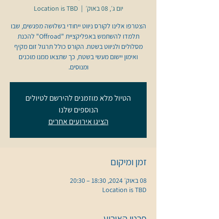
יום ג׳, 08 באוק׳
  |  
Location is TBD
הצטרפו אלינו לקורס ניווט ייחודי בשלושה מפגשים, שבו
תלמדו להשתמש באפליקציית "Offroad" להכנת
מסלולים ולניווט בשטח. הקורס כולל תרגול זום מקיף
ואימון יישום מעשי בשטח, כך שתצאו ממנו מוכנים
ומנוסים.
הטיול מלא מוזמנים להירשם לטיולים
הנוספים שלנו
הציגו אירועים אחרים
זמן ומיקום
08 באוק׳ 2024, 18:30 – 20:30
Location is TBD
פרטי האירוע