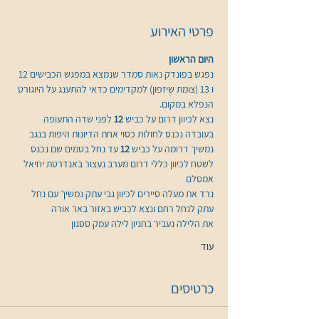
פרטי האירוע
היום הראשון
נפגש בפונדק נאות סמדר שנמצא במפגש הכבישים 12 
ו 13 (צומת שיזפון) למקדימים כדאי להתענג על היוגורט 
הנפלא במקום.
נצא לכיוון דרום על כביש 
12 
לפני שדה התעופה 
בעובדה נכנס לחולות כסוי אחת הדיונות היפות בנגב
נמשיך דרומה על כביש 
12 
עד נחל בטמים שם נכנס 
לשטח לכיוון כללי דרום מערב נעצור באנדרטת יחיאל 
אמסלם
נרד את מעלה סיירים לכיוון גבי עתק נמשיך עם נחל 
עתק לנחל רחם ונצא לכביש באזור באר אורה
את הלילה נעביר בחניון לילה עמק ססגון
עוד
כרטיסים