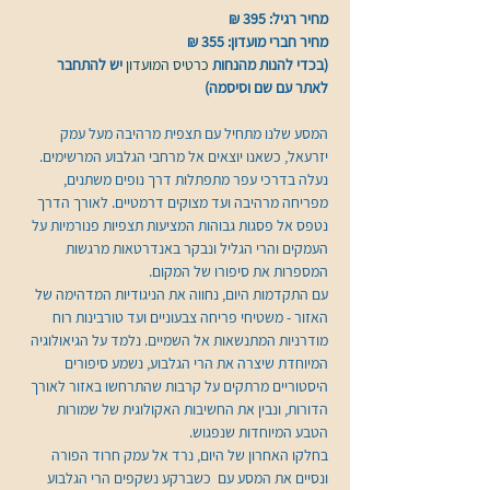
מחיר רגיל: 395 ₪
מחיר חברי מועדון: 355 ₪
(בכדי להנות מהנחות 
כרטיס המועדון 
יש להתחבר 
לאתר עם שם וסיסמה)
המסע שלנו מתחיל עם תצפית מרהיבה מעל עמק 
יזרעאל, כשאנו יוצאים אל מרחבי הגלבוע המרשימים. 
נעלה בדרכי עפר מתפתלות דרך נופים משתנים, 
מפריחה מרהיבה ועד מצוקים דרמטיים. לאורך הדרך 
נטפס אל פסגות גבוהות המציעות תצפיות פנורמיות על 
העמקים והרי הגליל ונבקר באנדרטאות מרגשות 
המספרות את סיפורו של המקום.
עם התקדמות היום, נחווה את הניגודיות המדהימה של 
האזור - משטיחי פריחה צבעוניים ועד טורבינות רוח 
מודרניות המתנשאות אל השמיים. נלמד על הגיאולוגיה 
המיוחדת שיצרה את הרי הגלבוע, נשמע סיפורים 
היסטוריים מרתקים על קרבות שהתרחשו באזור לאורך 
הדורות, ונבין את החשיבות האקולוגית של שמורות 
הטבע המיוחדות שנפגוש.
בחלקו האחרון של היום, נרד אל עמק חרוד הפורה 
ונסיים את המסע עם  כשברקע נשקפים הרי הגלבוע 