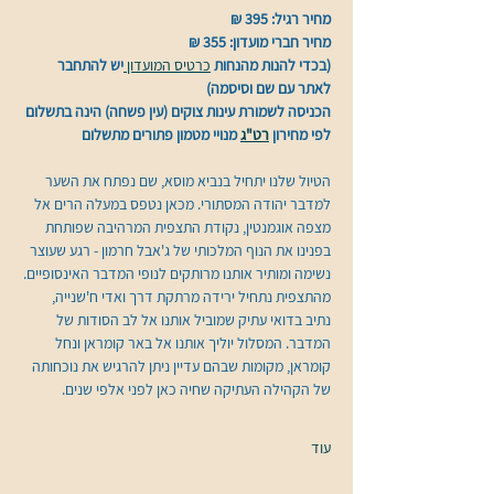
מחיר רגיל: 395 ₪
מחיר חברי מועדון: 355 ₪
(בכדי להנות מהנחות 
כרטיס המועדון 
יש להתחבר 
לאתר עם שם וסיסמה)
הכניסה לשמורת עינות צוקים (עין פשחה) הינה בתשלום 
לפי מחירון 
רט"ג
 מנויי מטמון פתורים מתשלום 
הטיול שלנו יתחיל בנביא מוסא, שם נפתח את השער 
למדבר יהודה המסתורי. מכאן נטפס במעלה הרים אל 
מצפה אוגמנטין, נקודת התצפית המרהיבה שפותחת 
בפנינו את הנוף המלכותי של ג'אבל חרמון - רגע שעוצר 
נשימה ומותיר אותנו מרותקים לנופי המדבר האינסופיים.
מהתצפית נתחיל ירידה מרתקת דרך ואדי ח'שנייה, 
נתיב בדואי עתיק שמוביל אותנו אל לב הסודות של 
המדבר. המסלול יוליך אותנו אל באר קומראן ונחל 
קומראן, מקומות שבהם עדיין ניתן להרגיש את נוכחותה 
של הקהילה העתיקה שחיה כאן לפני אלפי שנים.
עוד