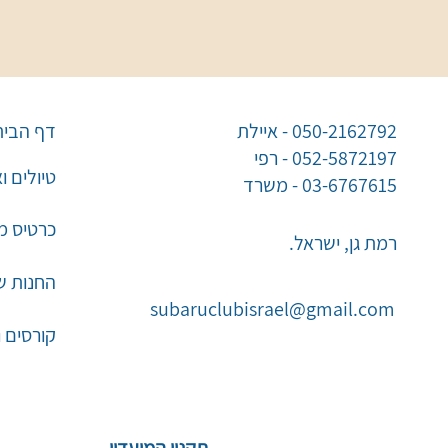
050-2162792 - איילת
דף הבית
052-5872197 - רפי
טיולים ו
03-6767615 - משרד
כרטיס מו
רמת גן, ישראל.
החנות ש
subaruclubisrael@gmail.com
קורסים 