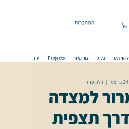
התחברות
 הוידאו
בלוג
צור קשר
Projects
עוד
׳
  |  
דלק ערד
רור למצדה
רך תצפית