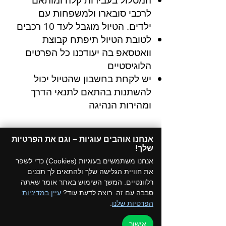
המסלול בעבירות קלה
ומותאם
לרכבי סובארו ולמשפחות עם
ילדים.
הטיול מוגבל לעד 10 רכבים
לטובת הטיול תיפתח קבוצת
וואטסאפ בה יעודכנו כל הפרטים
הלוגיסטיים
יש לקחת בחשבון שהטיול יכול
להשתנות בהתאם לתנאי הדרך
ומהירות הנהיגה
מחירים:
אנחנו אוהבים עוגיות – וגם את הפרטיות
מחיר רגיל
200
ש"ח לרכב ללא
שלך!​
תלות בכמות הנוסעים
אנחנו משתמשים בעוגיות (Cookies) כדי לשפר
למחזיקי כרטיס מועדון
150
ש"ח
את חוויית הגלישה שלך ולהתאים לך תכנים
לרכב
רלוונטיים. המשך השימוש באתר אומר שאתה
סבבה עם זה. רוצה לדעת עוד?
עיין במדיניות
הפרטיות שלנו
.
אישור