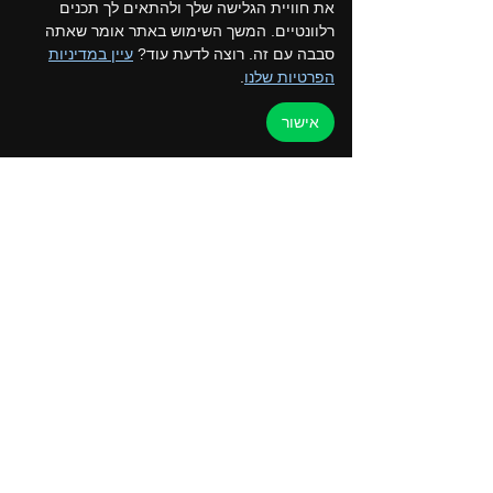
את חוויית הגלישה שלך ולהתאים לך תכנים
מחיר רגיל
230
ש"ח לרכב ללא תלות
רלוונטיים. המשך השימוש באתר אומר שאתה
במספר האנשים
סבבה עם זה. רוצה לדעת עוד?
עיין במדיניות
הפרטיות שלנו
.
מחיר למחזיקי כרטיס מועדון
180
ש"ח
לרכב ללא תלות במספר האנשים
אישור
תקנון המועדון
הצטרפו לקבוצת הווטסאפ של המועדון
דף הבית
למען הקהילה
טיולים ואירועים
ערוץ הוידאו