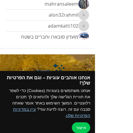
mahransaleem
alon32rahmil
alon32rahmil
adamkatti102
adamkatti102
מועדון סובארו וחברים בשטח
אנחנו אוהבים עוגיות – וגם את הפרטיות
שלך!​
אנחנו משתמשים בעוגיות (Cookies) כדי לשפר
את חוויית הגלישה שלך ולהתאים לך תכנים
תקנון המועדון
רלוונטיים. המשך השימוש באתר אומר שאתה
סבבה עם זה. רוצה לדעת עוד?
עיין במדיניות
הצטרפו לקבוצת הווטסאפ של המועדון
הפרטיות שלנו
.
אישור