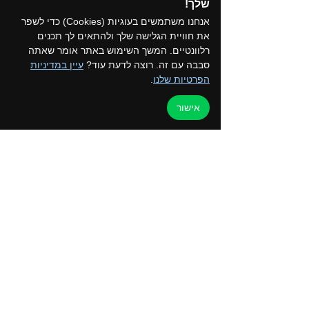
שלך!​
אנחנו משתמשים בעוגיות (Cookies) כדי לשפר
את חוויית הגלישה שלך ולהתאים לך תכנים
רלוונטיים. המשך השימוש באתר אומר שאתה
סבבה עם זה. רוצה לדעת עוד?
עיין במדיניות
הפרטיות שלנו
.
תקנון המועדון
אישור
הצטרפו לקבוצת הווטסאפ של המועדון
דף הבית
למען הקהילה
טיולים ואירועים
ערוץ הוידאו
כרטיס מועדון
צור קשר
החנות שלנו
בלוג
קורסים והדרכות