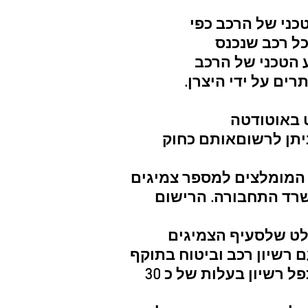
כני של הרכב כפי
ל רכב שנכנס
 הטכני של הרכב
ים על ידי היצרן.
 באוטודטה
יתן לרשום
אותם כחוק
 המומלצים ל
מספר צמיגים
ד התחבורה. הרישום
לט של
סעיף הצמיגים
 רשיון רכב וביטוח בתוקף
הרצוי ומוציאים כפל רשיון בעלות של כ 30