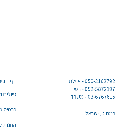
050-2162792 - איילת
דף הבית
052-5872197 - רפי
טיולים ו
03-6767615 - משרד
כרטיס מו
רמת גן, ישראל.
החנות ש