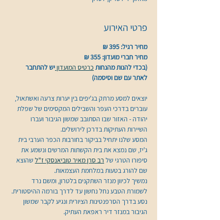
פרטי האירוע
מחיר רגיל: 395 ₪
מחיר חברי מועדון: 355 ₪
(בכדי להנות מהנחות 
כרטיס המועדון 
יש להתחבר 
לאתר עם שם וסיסמה)
יוצאים למסע מרתק בג'יפים בין יערות צרעה ואשתאול, 
עוברים בדרכי העפר והשבילים המקסימים של שפלת 
יהודה - האזור שבו הסתובב שמשון הגיבור ועברו 
השיירות העתיקות בדרכן לירושלים.
המסע שלנו יתחיל בביקור בחורבות הכפר הערבי בית 
ג'יז, שם נמצא את בית הקשתות המרשים ונשמע את 
סיפורו הטרגי של 
רב סרן מאיר טוביאנסקי ז"ל
 שהוצא 
שם להורג בטעות במלחמת העצמאות.
נמשיך לכיוון מנזר השתקנים בלטרון, ומשם נרד 
לשמורת הטבע נחל נחשון עד לדרך בורמה ההיסטורית. 
נסע בדרך הסרפנטינות הציורית ונגיע לקבר שמשון 
הגיבור במנזר דיר ראפאת העתיק.