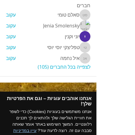
חברים
סאלם טומי
עקוב
סאלם טומי
Jenia Smolensky
עקוב
יוני וקנין
עקוב
טפליצקי יוסי יוסי
עקוב
טפליצקי יוסי יוסי
איל נחמה
עקוב
איל נחמה
לצפייה בכל החברים (105)
אנחנו אוהבים עוגיות – וגם את הפרטיות
שלך!​
אנחנו משתמשים בעוגיות (Cookies) כדי לשפר
את חוויית הגלישה שלך ולהתאים לך תכנים
רלוונטיים. המשך השימוש באתר אומר שאתה
סבבה עם זה. רוצה לדעת עוד?
עיין במדיניות
תקנון המועדון