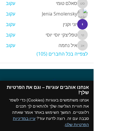
סאלם טומי
עקוב
סאלם טומי
Jenia Smolensky
עקוב
יוני וקנין
עקוב
טפליצקי יוסי יוסי
עקוב
טפליצקי יוסי יוסי
איל נחמה
עקוב
איל נחמה
לצפייה בכל החברים (105)
אנחנו אוהבים עוגיות – וגם את הפרטיות
שלך!​
אנחנו משתמשים בעוגיות (Cookies) כדי לשפר
את חוויית הגלישה שלך ולהתאים לך תכנים
רלוונטיים. המשך השימוש באתר אומר שאתה
תקנון המועדון
סבבה עם זה. רוצה לדעת עוד?
עיין במדיניות
הפרטיות שלנו
.
הצטרפו לקבוצת הווטסאפ של המועדון