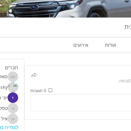
ית
אודות
אירועים
חברים
סאלם
סאלם טומ
קבוצה.
nsky
0 תגובות
יוני ו
טפליצ
טפליצקי יו
איל 
איל נחמה
לצפייה בכל