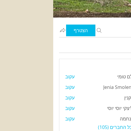
הצטרף
 טומי
עקוב
י
Jenia Smole
עקוב
קנין
עקוב
קי יוסי יוסי
עקוב
סי יוסי
נחמה
עקוב
 החברים (105)