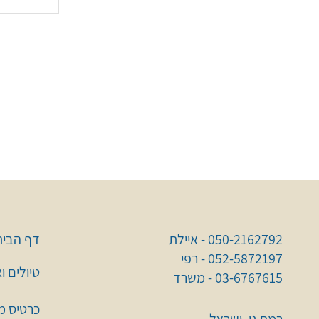
050-2162792 - איילת
דף הבית
052-5872197 - רפי
טיולים ו
03-6767615 - משרד
כרטיס מו