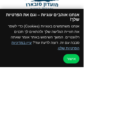
אנחנו אוהבים עוגיות – וגם את הפרטיות
תקנון המועדון
שלך!​
הצטרפו לקבוצת הווטסאפ של המועדון
אנחנו משתמשים בעוגיות (Cookies) כדי לשפר
את חוויית הגלישה שלך ולהתאים לך תכנים
רלוונטיים. המשך השימוש באתר אומר שאתה
סבבה עם זה. רוצה לדעת עוד?
עיין במדיניות
הפרטיות שלנו
.
דף הבית
למען הקהילה
אישור
טיולים ואירועים
ערוץ הוידאו
כרטיס מועדון
צור קשר
החנות שלנו
בלוג
קורסים והדרכות
מדיניות פרטיות
050-2162792 - איילת
052-5872197 - רפי