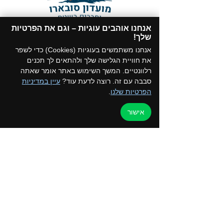
אנחנו אוהבים עוגיות – וגם את הפרטיות
תקנון המועדון
שלך!​
הצטרפו לקבוצת הווטסאפ של המועדון
אנחנו משתמשים בעוגיות (Cookies) כדי לשפר
את חוויית הגלישה שלך ולהתאים לך תכנים
רלוונטיים. המשך השימוש באתר אומר שאתה
סבבה עם זה. רוצה לדעת עוד?
עיין במדיניות
הפרטיות שלנו
.
דף הבית
למען הקהילה
אישור
טיולים ואירועים
ערוץ הוידאו
כרטיס מועדון
צור קשר
החנות שלנו
בלוג
קורסים והדרכות
מדיניות פרטיות
050-2162792 - איילת
052-5872197 - רפי