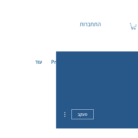
התחברות
 הוידאו
בלוג
צור קשר
Projects
עוד
More actions
מעקב