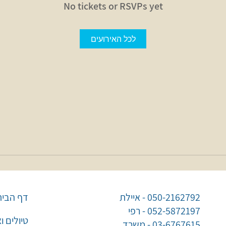
No tickets or RSVPs yet
לכל האירועים
050-2162792 - איילת
דף הבית
052-5872197 - רפי
טיולים ו
03-6767615 - משרד