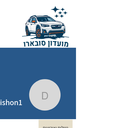
דף הבית
הטיולים שלנו
חבר מביא
dishon1
ishon1
טיולים ואירועים