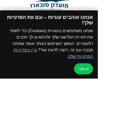
אנחנו אוהבים עוגיות – וגם את הפרטיות
תקנון המועדון
שלך!​
הצטרפו לקבוצת הווטסאפ של המועדון
אנחנו משתמשים בעוגיות (Cookies) כדי לשפר
את חוויית הגלישה שלך ולהתאים לך תכנים
רלוונטיים. המשך השימוש באתר אומר שאתה
סבבה עם זה. רוצה לדעת עוד?
עיין במדיניות
הפרטיות שלנו
.
דף הבית
למען הקהילה
אישור
טיולים ואירועים
ערוץ הוידאו
כרטיס מועדון
צור קשר
החנות שלנו
בלוג
קורסים והדרכות
מדיניות פרטיות
050-2162792 - איילת
052-5872197 - רפי