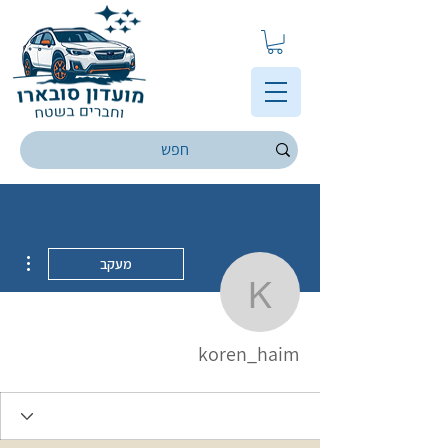
ions
מעקב
koren_haim
koren_haim