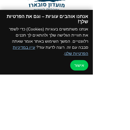
אנחנו אוהבים עוגיות – וגם את הפרטיות
תקנון המועדון
שלך!​
הצטרפו לקבוצת הווטסאפ של המועדון
אנחנו משתמשים בעוגיות (Cookies) כדי לשפר
את חוויית הגלישה שלך ולהתאים לך תכנים
רלוונטיים. המשך השימוש באתר אומר שאתה
סבבה עם זה. רוצה לדעת עוד?
עיין במדיניות
הפרטיות שלנו
.
דף הבית
למען הקהילה
אישור
טיולים ואירועים
ערוץ הוידאו
כרטיס מועדון
צור קשר
החנות שלנו
בלוג
קורסים והדרכות
מדיניות פרטיות
050-2162792 - איילת
052-5872197 - רפי