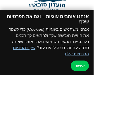
אנחנו אוהבים עוגיות – וגם את הפרטיות
תקנון המועדון
שלך!​
הצטרפו לקבוצת הווטסאפ של המועדון
אנחנו משתמשים בעוגיות (Cookies) כדי לשפר
את חוויית הגלישה שלך ולהתאים לך תכנים
רלוונטיים. המשך השימוש באתר אומר שאתה
סבבה עם זה. רוצה לדעת עוד?
עיין במדיניות
הפרטיות שלנו
.
דף הבית
למען הקהילה
אישור
טיולים ואירועים
ערוץ הוידאו
כרטיס מועדון
צור קשר
החנות שלנו
בלוג
קורסים והדרכות
מדיניות פרטיות
050-2162792 - איילת
052-5872197 - רפי