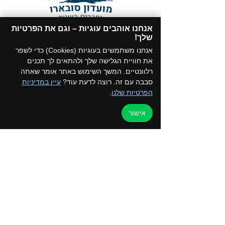
אנחנו אוהבים עוגיות – וגם את הפרטיות
תקנון המועדון
שלך!​
הצטרפו לקבוצת הווטסאפ של המועדון
אנחנו משתמשים בעוגיות (Cookies) כדי לשפר
את חוויית הגלישה שלך ולהתאים לך תכנים
רלוונטיים. המשך השימוש באתר אומר שאתה
סבבה עם זה. רוצה לדעת עוד?
עיין במדיניות
הפרטיות שלנו
.
דף הבית
למען הקהילה
אישור
טיולים ואירועים
ערוץ הוידאו
כרטיס מועדון
צור קשר
החנות שלנו
בלוג
קורסים והדרכות
מדיניות פרטיות
050-2162792 - איילת
052-5872197 - רפי