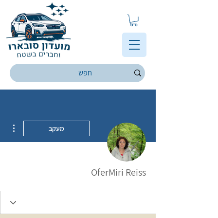
ions
מעקב
OferMiri Reiss