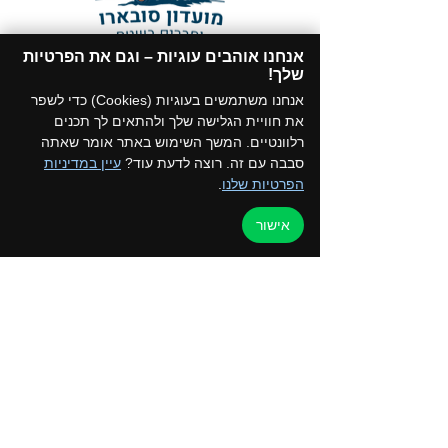
אנחנו אוהבים עוגיות – וגם את הפרטיות
תקנון המועדון
שלך!​
הצטרפו לקבוצת הווטסאפ של המועדון
אנחנו משתמשים בעוגיות (Cookies) כדי לשפר
את חוויית הגלישה שלך ולהתאים לך תכנים
רלוונטיים. המשך השימוש באתר אומר שאתה
סבבה עם זה. רוצה לדעת עוד?
עיין במדיניות
הפרטיות שלנו
.
דף הבית
למען הקהילה
אישור
טיולים ואירועים
ערוץ הוידאו
כרטיס מועדון
צור קשר
החנות שלנו
בלוג
קורסים והדרכות
מדיניות פרטיות
050-2162792 - איילת
052-5872197 - רפי