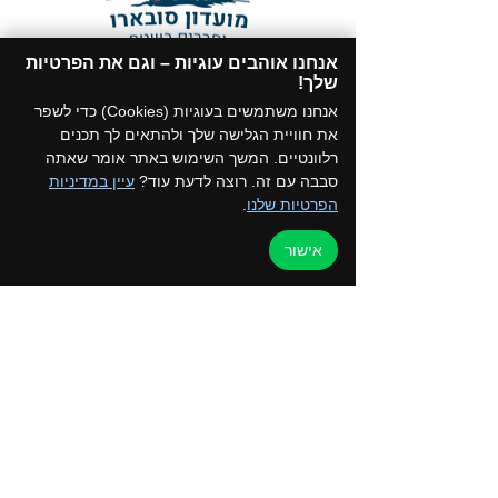
אנחנו אוהבים עוגיות – וגם את הפרטיות
תקנון המועדון
שלך!​
הצטרפו לקבוצת הווטסאפ של המועדון
אנחנו משתמשים בעוגיות (Cookies) כדי לשפר
את חוויית הגלישה שלך ולהתאים לך תכנים
רלוונטיים. המשך השימוש באתר אומר שאתה
סבבה עם זה. רוצה לדעת עוד?
עיין במדיניות
הפרטיות שלנו
.
דף הבית
למען הקהילה
אישור
טיולים ואירועים
ערוץ הוידאו
כרטיס מועדון
צור קשר
החנות שלנו
בלוג
קורסים והדרכות
מדיניות פרטיות
050-2162792 - איילת
052-5872197 - רפי