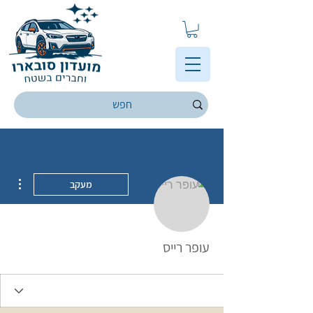
ions
מעקב
עופר רייס