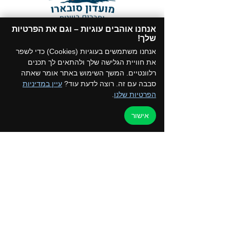
אנחנו אוהבים עוגיות – וגם את הפרטיות
תקנון המועדון
שלך!​
הצטרפו לקבוצת הווטסאפ של המועדון
אנחנו משתמשים בעוגיות (Cookies) כדי לשפר
את חוויית הגלישה שלך ולהתאים לך תכנים
רלוונטיים. המשך השימוש באתר אומר שאתה
סבבה עם זה. רוצה לדעת עוד?
עיין במדיניות
הפרטיות שלנו
.
דף הבית
למען הקהילה
אישור
טיולים ואירועים
ערוץ הוידאו
כרטיס מועדון
צור קשר
החנות שלנו
בלוג
קורסים והדרכות
מדיניות פרטיות
050-2162792 - איילת
052-5872197 - רפי