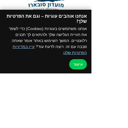
אנחנו אוהבים עוגיות – וגם את הפרטיות
תקנון המועדון
שלך!​
הצטרפו לקבוצת הווטסאפ של המועדון
אנחנו משתמשים בעוגיות (Cookies) כדי לשפר
את חוויית הגלישה שלך ולהתאים לך תכנים
רלוונטיים. המשך השימוש באתר אומר שאתה
סבבה עם זה. רוצה לדעת עוד?
עיין במדיניות
הפרטיות שלנו
.
דף הבית
למען הקהילה
אישור
טיולים ואירועים
ערוץ הוידאו
כרטיס מועדון
צור קשר
החנות שלנו
בלוג
קורסים והדרכות
מדיניות פרטיות
050-2162792 - איילת
052-5872197 - רפי