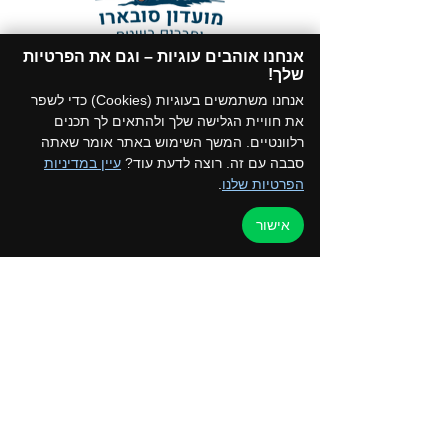
אנחנו אוהבים עוגיות – וגם את הפרטיות
תקנון המועדון
שלך!​
הצטרפו לקבוצת הווטסאפ של המועדון
אנחנו משתמשים בעוגיות (Cookies) כדי לשפר
את חוויית הגלישה שלך ולהתאים לך תכנים
רלוונטיים. המשך השימוש באתר אומר שאתה
סבבה עם זה. רוצה לדעת עוד?
עיין במדיניות
הפרטיות שלנו
.
דף הבית
למען הקהילה
אישור
טיולים ואירועים
ערוץ הוידאו
כרטיס מועדון
צור קשר
החנות שלנו
בלוג
קורסים והדרכות
מדיניות פרטיות
050-2162792 - איילת
052-5872197 - רפי