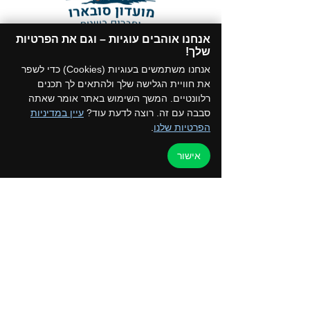
אנחנו אוהבים עוגיות – וגם את הפרטיות
תקנון המועדון
שלך!​
הצטרפו לקבוצת הווטסאפ של המועדון
אנחנו משתמשים בעוגיות (Cookies) כדי לשפר
את חוויית הגלישה שלך ולהתאים לך תכנים
רלוונטיים. המשך השימוש באתר אומר שאתה
סבבה עם זה. רוצה לדעת עוד?
עיין במדיניות
הפרטיות שלנו
.
דף הבית
למען הקהילה
אישור
טיולים ואירועים
ערוץ הוידאו
כרטיס מועדון
צור קשר
החנות שלנו
בלוג
קורסים והדרכות
מדיניות פרטיות
050-2162792 - איילת
052-5872197 - רפי